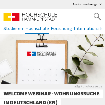
Direkt
zum Hauptmenü
,
zum Inhalt
,
Assistenzwerkzeuge
Studieren
Hochschule
Forschung
Internationale
.
.
.
.
Rote leere Sitzre
al3g / photocase.de
WELCOME WEBINAR - WOHNUNGSSUCHE
IN DEUTSCHLAND (EN)