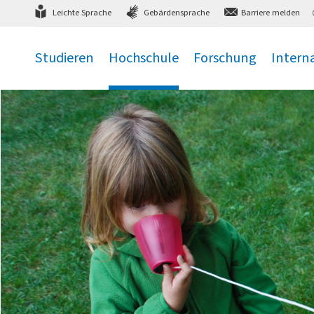
Direkt
zum Hauptmenü
,
zum Inhalt
,
Leichte Sprache
Gebärdensprache
Barriere melden
Studieren
Hochschule
Forschung
Intern
.
.
.
.