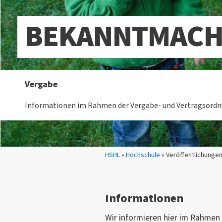
BEKANNTMAC
Vergabe
Informationen im Rahmen der Vergabe- und Vertragsordn
Sie sind hier:
HSHL
»
Hochschule
» Veröffentlichunge
Informationen
Wir informieren hier im Rahmen