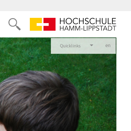
Zwei Kinder sprechen über eine Gegensprechanlage aus Bechern und einer Schnur miteinander.
en
glish
Quicklinks