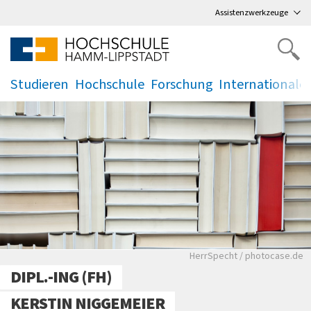
Direkt
zum Hauptmenü
,
zum Inhalt
,
Assistenzwerkzeuge
Studieren
Hochschule
Forschung
Internationale
.
.
.
.
Bücher stehen in einem
HerrSpecht / photocase.de
DIPL.-ING (FH)
KERSTIN NIGGEMEIER