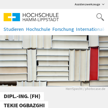
Direkt
zum Hauptmenü
,
zum Inhalt
,
Assistenzwerkzeuge
Studieren
Hochschule
Forschung
Internationale
.
.
.
.
Bücher stehen in einem
HerrSpecht / photocase.de
DIPL.-ING. (FH)
TEKIE OGBAZGHI