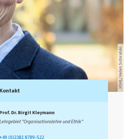
Portraitaufnahme Professor Birgit Kleymann
HSHL/ Helen Sobiralski
Kontakt
Prof. Dr.
Birgit Kleymann
Lehrgebiet "Organisationslehre und Ethik"
+49 (0)2381 8789-522