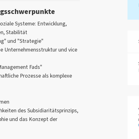
ngsschwerpunkte
oziale Systeme: Entwicklung,
, Stabilität
ng" und "Strategie"
die Unternehmensstruktur und vice
"Management Fads"
haftliche Prozesse als komplexe
rmen
chkeiten des Subsidiaritätsprinzips,
phie und das Konzept der