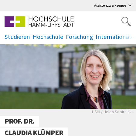
Direkt
zum Hauptmenü
,
zum Inhalt
,
Assistenzwerkzeuge
Studieren
Hochschule
Forschung
Internationale
.
.
.
.
Portraitaufnahme P
HSHL/ Helen Sobiralski
PROF. DR.
CLAUDIA KLÜMPER