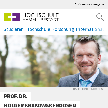
Direkt
zum Hauptmenü
,
zum Inhalt
,
Assistenzwerkzeuge
Studieren
Hochschule
Forschung
Internationale
.
.
.
.
Portraitaufnahme 
HSHL/ Helen Sobiralski
PROF. DR.
HOLGER KRAKOWSKI-ROOSEN