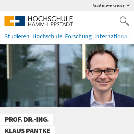
Direkt
zum Hauptmenü
,
zum Inhalt
,
Assistenzwerkzeuge
Studieren
Hochschule
Forschung
Internationale
.
.
.
.
PROF. DR.-ING.
KLAUS PANTKE