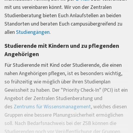
mit uns vereinbaren könnt. Wir von der Zentralen
abzuweichen. Wir unterstützen Euch bei Euren
Studienberatung bieten Euch Anlaufstellen an beiden
Planungen und helfen Euch Euren Weg weiterzugehen.
Standorten und beraten Euch campusübergreifend zu
Im Rahmen der psychosozialen Studienberatung wird
allen
Studiengängen
.
keine Psychotherapie durchgeführt. Die ZSB kann Dir
Studierende mit Kindern und zu pflegenden
Hilfestellung bei der Planung der Kontaktaufnahmen zu
Angehörigen
externen Beratungs- oder Therapiestellen bieten.
Für Studierende mit Kind oder Studierende, die einen
nahen Angehörigen pflegen, ist es besonders wichtig,
so frühzeitig wie möglich über ihren Studienplan
Gewissheit zu haben. Der "Priority Check-In" (PCI) ist ein
Angebot der Zentralen Studienberatung und
des
Zentrums für Wissensmanagement
, welches diesen
Gruppen eine bessere Planungssicherheit ermöglichen
soll. Nach Bedarfsnachweis bei der ZSB können die
Studierenden noch vor Veröffentlichung der Gruppen