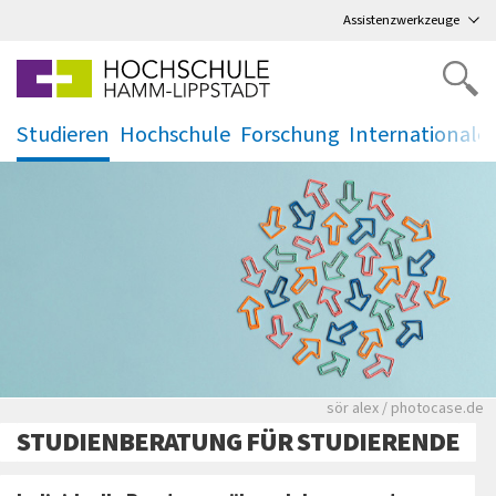
Direkt
zum Hauptmenü
,
zum Inhalt
,
Assistenzwerkzeuge
Studieren
Hochschule
Forschung
Internationale
.
.
.
.
Mehrere rote Pfeile 
sör alex / photocase.de
STUDIENBERATUNG FÜR STUDIERENDE