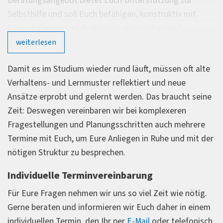
Beratungsangebot bietet Euch Unterstützung zur
Selbsthilfe und soll Euch befähigen, konstruktiv mit
Euren Anliegen und Problemen umzugehen und
Lösungswege zu finden.
weiterlesen
Zum Beispiel bei:
Damit es im Studium wieder rund läuft, müssen oft alte
Verhaltens- und Lernmuster reflektiert und neue
Problemen mit der Stu­dienmo­ti­va­tion
Ansätze erprobt und gelernt werden. Das braucht seine
(Prü­fungs-)Äng­sten
Zeit: Deswegen vereinbaren wir bei komplexeren
Stress­symp­to­men
Fragestellungen und Planungsschritten auch mehrere
einem anstehenden Dritt- oder Viertversuch in einer
Termine mit Euch, um Eure Anliegen in Ruhe und mit der
Prüfung
nötigen Struktur zu besprechen.
(Entscheidungs-)Konflikten im Studium
Kon­takt­schwie­rig­kei­ten im Studium
Individuelle Terminvereinbarung
Prokrastination (Aufschieben im Studium)
Für Eure Fragen nehmen wir uns so viel Zeit wie nötig.
Gerne beraten und informieren wir Euch daher in einem
Manchmal kommt einem das Leben einfach dazwischen.
individuellen Termin, den Ihr per
E-Mail
oder telefonisch
Es ist nicht schlimm, vom ursprünglichen Plan