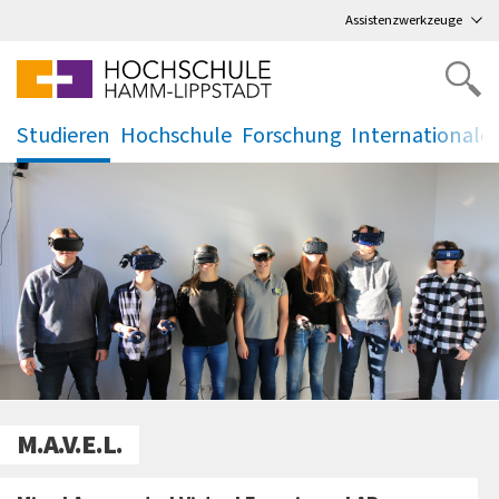
Direkt
zum Hauptmenü
,
zum Inhalt
,
Assistenzwerkzeuge
Studieren
Hochschule
Forschung
Internationale
.
.
.
.
M.A.V.E.L.