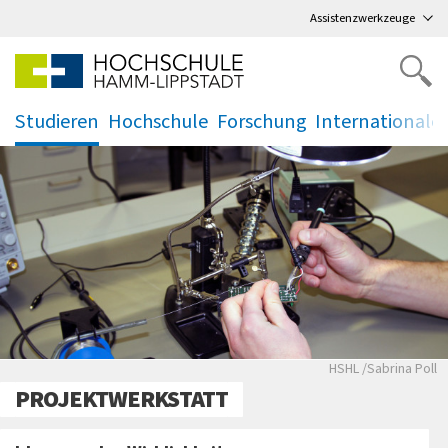
Direkt
zum Hauptmenü
,
zum Inhalt
,
Assistenzwerkzeuge
Studieren
Hochschule
Forschung
Internationale
.
.
.
.
Hände, die Klein
HSHL /Sabrina Poll
PROJEKTWERKSTATT