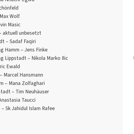
Schönfeld
 Max Wolf
vin Masic
 aktuell unbesetzt
dt – Sadaf Faqiri
ung Hamm – Jens Finke
g Lippstadt – Nikola Marko Ilic
ric Ewald
t – Marcel Hansmann
mm – Mana Zolfaghari
pstadt – Tim Neuhäuser
nastasia Taucci
 – Sk Jahidul Islam Rafee