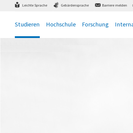
Direkt
zum Hauptmenü
,
zum Inhalt
,
Leichte Sprache
Gebärdensprache
Barriere melden
Studieren
Hochschule
Forschung
Intern
.
.
.
.