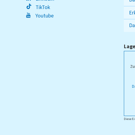
TikTok
Er
Youtube
Da
Lage
ampus Lippstadt
Zu
D
Diese Ei