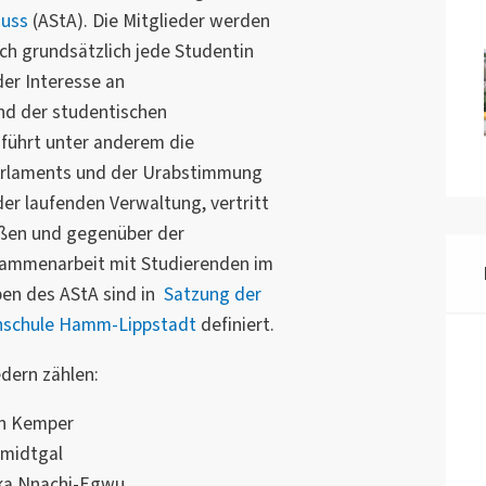
huss
(AStA). Die Mitglieder werden
ich grundsätzlich jede Studentin
der Interesse an
nd der studentischen
 führt unter anderem die
arlaments und der Urabstimmung
der laufenden Verwaltung, vertritt
ußen und gegenüber der
sammenarbeit mit Studierenden im
ben des AStA sind in
Satzung der
chschule Hamm-Lippstadt
definiert.
dern zählen:
an Kemper
hmidtgal
eka Nnachi-Egwu