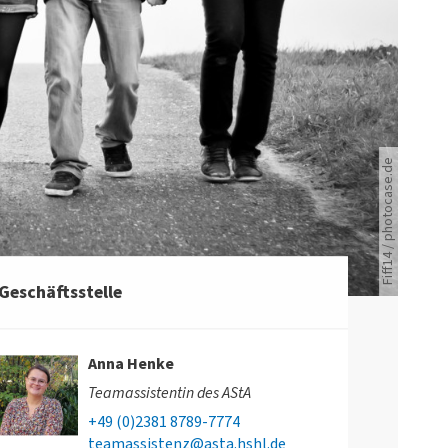
Eine Gruppe junger Meschen geht in einer Reihe über einen Feldweg.
Fiff14 / photocase.de
Geschäftsstelle
Anna Henke
Teamassistentin des AStA
+49 (0)2381 8789-7774
teamassistenz@asta.hshl.de