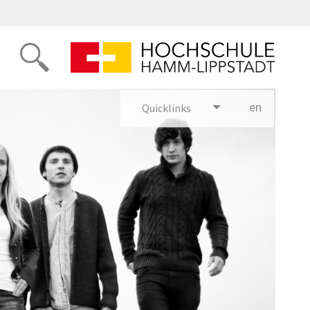
en
glish
Quicklinks