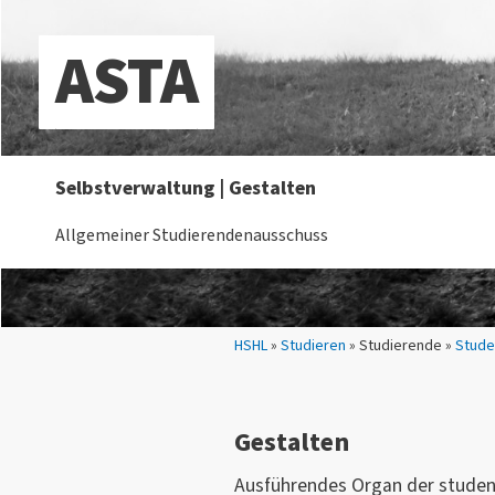
ASTA
Selbstverwaltung | Gestalten
Allgemeiner Studierendenausschuss
Sie sind hier:
HSHL
»
Studieren
» Studierende »
Stude
Gestalten
Ausführendes Organ der student