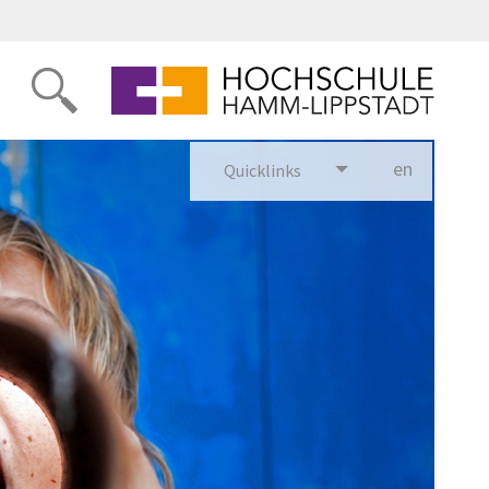
en
glish
Quicklinks