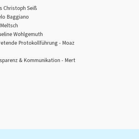
 Christoph Seiß
elo Baggiano
 Meltsch
queline Wohlgemuth
retende Protokollführung - Moaz
nsparenz & Kommunikation - Mert