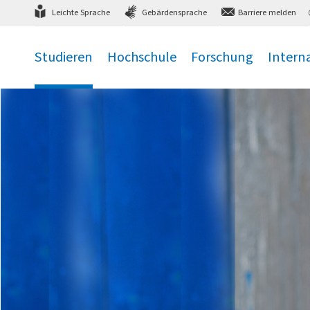
Direkt
zum Hauptmenü
,
zum Inhalt
,
Leichte Sprache
Gebärdensprache
Barriere melden
Studieren
Hochschule
Forschung
Intern
.
.
.
.