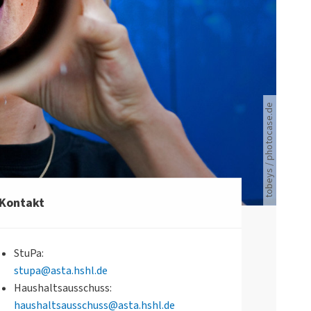
Junger Mann ruft in ein Rohr hinein.
tobeys / photocase.de
Kontakt
StuPa:
stupa@asta.hshl.de
Haushaltsausschuss:
haushaltsausschuss@asta.hshl.de