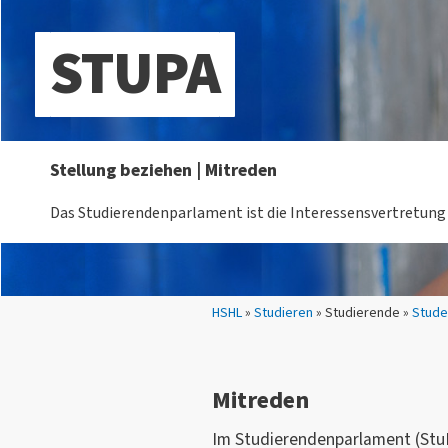
STUPA
Stellung beziehen | Mitreden
Das Studierendenparlament ist die Interessensvertretung 
Sie sind hier:
HSHL
»
Studieren
» Studierende »
Stude
Mitreden
Im Studierendenparlament (St