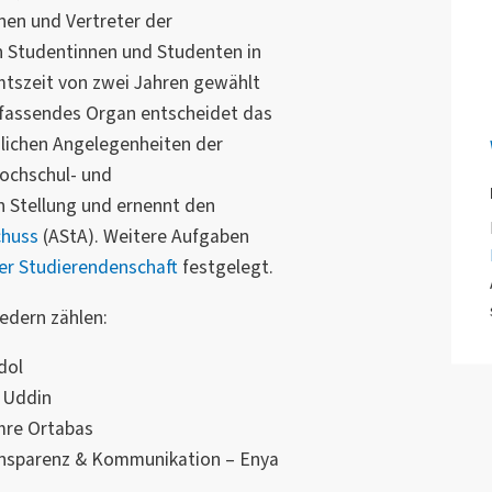
nnen und Vertreter der
n Studentinnen und Studenten in
Amtszeit von zwei Jahren gewählt
sfassendes Organ entscheidet das
zlichen Angelegenheiten der
ochschul- und
n Stellung und ernennt den
chuss
(AStA). Weitere Aufgaben
er Studierendenschaft
festgelegt.
edern zählen:
dol
l Uddin
Emre Ortabas
nsparenz & Kommunikation – Enya