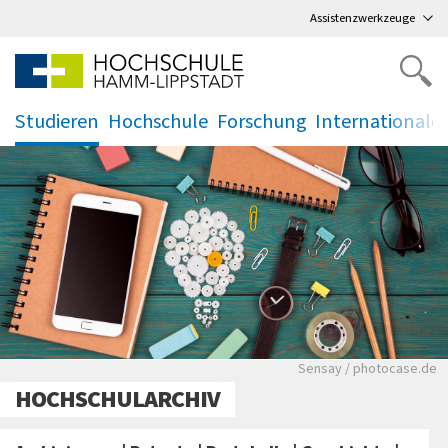
Direkt
zum Hauptmenü
,
zum Inhalt
,
Assistenzwerkzeuge
Studieren
Hochschule
Forschung
Internationale
.
.
.
.
Schreibzubehör,Handy
Sensay / photocase.de
HOCHSCHULARCHIV