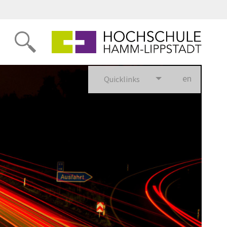
en
glish
Quicklinks