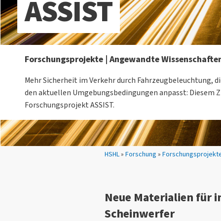
ASSIST
Forschungsprojekte | Angewandte Wissenschafte
Mehr Sicherheit im Verkehr durch Fahrzeugbeleuchtung, d
den aktuellen Umgebungsbedingungen anpasst: Diesem Zi
Forschungsprojekt ASSIST.
Sie sind hier:
HSHL
»
Forschung
»
Forschungsprojekt
Neue Materialien für i
Scheinwerfer