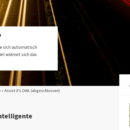
n
ie sich automatisch
el widmet sich das
e
» Assist it's OWL (abgeschlossen)
ntelligente