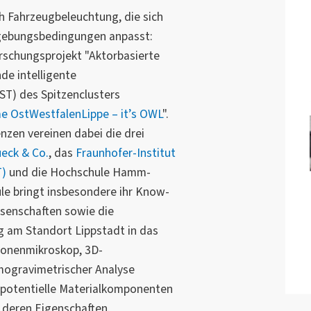
h Fahrzeugbeleuchtung, die sich
gebungsbedingungen anpasst:
rschungsprojekt "Aktorbasierte
de intelligente
ST) des Spitzenclusters
me OstWestfalenLippe – it’s OWL
".
nzen vereinen dabei die drei
eck & Co.
, das
Fraunhofer-Institut
T)
und die Hochschule Hamm-
le bringt insbesondere ihr Know-
senschaften sowie die
am Standort Lippstadt in das
tronenmikroskop, 3D-
gravimetrischer Analyse
potentielle Materialkomponenten
 deren Eigenschaften.