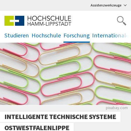
Direkt
zum Hauptmenü
,
zum Inhalt
,
Assistenzwerkzeuge
Studieren
Hochschule
Forschung
Internationale
.
.
.
.
Bunte Büro
pixabay.com
INTELLIGENTE TECHNISCHE SYSTEME
OSTWESTFALENLIPPE