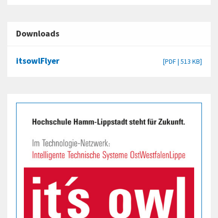
Downloads
itsowlFlyer
[PDF | 513 KB]