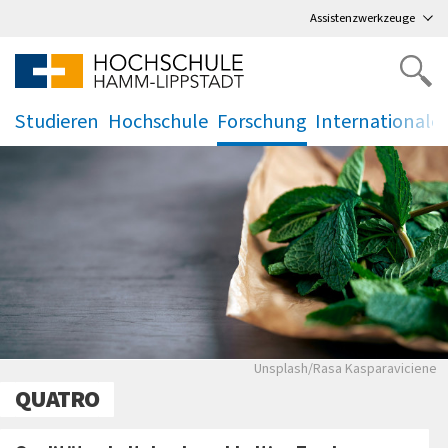
Direkt
zum Hauptmenü
,
zum Inhalt
,
Assistenzwerkzeuge
Studieren
Hochschule
Forschung
Internationale
.
.
.
.
Unsplash/Rasa Kasparavi
Unsplash/Rasa Kasparaviciene
QUATRO