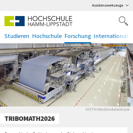
Direkt
zum Hauptmenü
,
zum Inhalt
,
Assistenzwerkzeuge
Studieren
Hochschule
Forschung
Internationale
.
.
.
.
VOITH-Mediendaten
VOITH-Mediendatenbank
TRIBOMATH2026