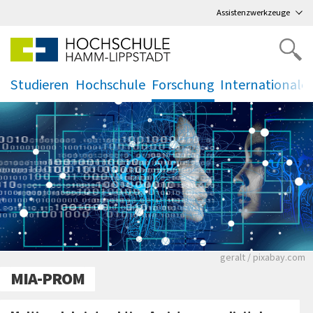
Direkt
zum Hauptmenü
,
zum Inhalt
,
Assistenzwerkzeuge
Studieren
Hochschule
Forschung
Internationale
.
.
.
.
Zwei Gesichter h
geralt / pixabay.com
MIA-PROM