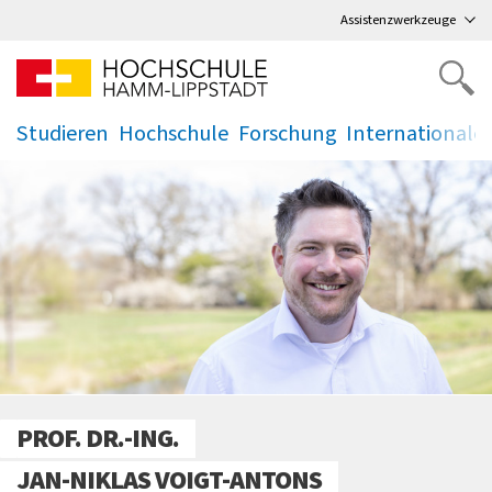
Direkt
zum Hauptmenü
,
zum Inhalt
,
Assistenzwerkzeuge
Studieren
Hochschule
Forschung
Internationale
.
.
.
.
PROF. DR.-ING.
JAN-NIKLAS VOIGT-ANTONS