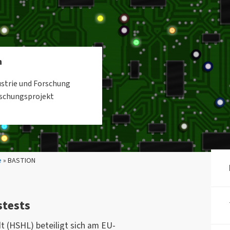
n
strie und Forschung
rschungsprojekt
e
» BASTION
stests
 (HSHL) beteiligt sich am EU-