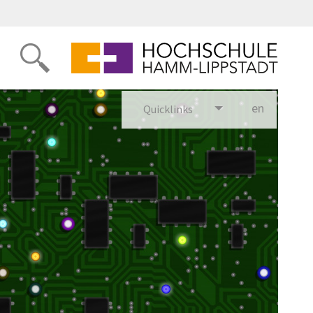
en
glish
Quicklinks