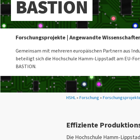
BASTION
Forschungsprojekte | Angewandte Wissenschafte
Gemeinsam mit mehreren europäischen Partnern aus Indu
beteiligt sich die Hochschule Hamm-Lippstadt am EU-Fo
BASTION.
Sie sind hier:
HSHL
»
Forschung
»
Forschungsprojekt
Effiziente Produktion
Die Hochschule Hamm-Lippstadt