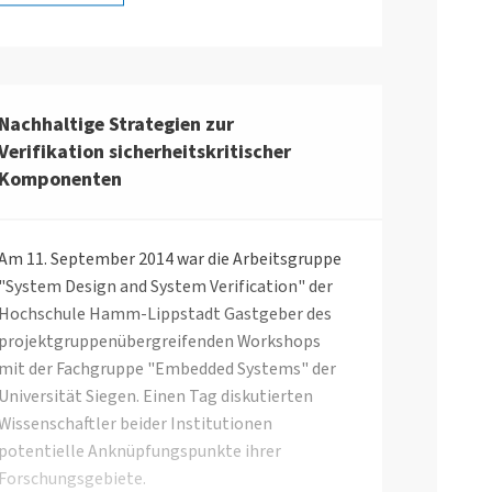
europäischen Konferenz vorgestellt wird.
Ziel des Verifikationskonzeptes ist, die
Kommunikation innerhalb eines Systems so
Nachhaltige Strategien zur
effizient wie möglich zu gestalten, um
Verifikation sicherheitskritischer
ressourcenschonendes Arbeiten
Komponenten
gewährleisten zu können. Außerdem kann im
Fehlerfall flexibel reagiert werden und eine
schnellstmögliche Aufrechterhaltung der
Am 11. September 2014 war die Arbeitsgruppe
Kommunikationskanäle garantiert werden.
"System Design and System Verification" der
Dies ist insbesondere relevant für
Hochschule Hamm-Lippstadt Gastgeber des
sicherheitskritische Anwendungen wie in der
projektgruppenübergreifenden Workshops
Luftfahrt oder Automobilindustrie.
mit der Fachgruppe "Embedded Systems" der
Beispielsweise in einem Flugzeug übernimmt
Universität Siegen. Einen Tag diskutierten
ein Rechner unter anderem Steuerungs- oder
Wissenschaftler beider Institutionen
Regelfunktionen oder ist für eine Form der
potentielle Anknüpfungspunkte ihrer
Daten- bzw. Signalverarbeitung zuständig, die
Forschungsgebiete.
zentrale Abläufe wie Starts oder Landungen