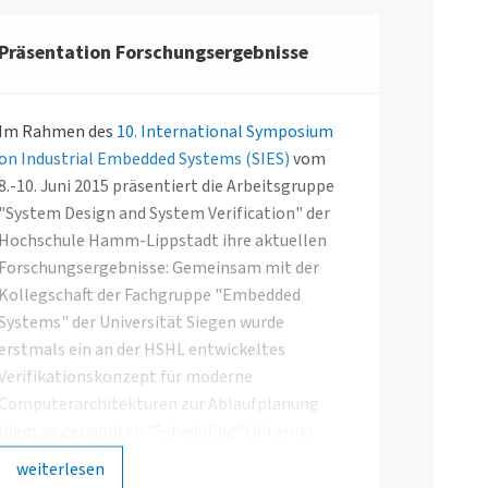
Präsentation Forschungsergebnisse
Im Rahmen des
10. International Symposium
on Industrial Embedded Systems (SIES)
vom
8.-10. Juni 2015 präsentiert die Arbeitsgruppe
"System Design and System Verification" der
Hochschule Hamm-Lippstadt ihre aktuellen
Forschungsergebnisse: Gemeinsam mit der
Kollegschaft der Fachgruppe "Embedded
Systems" der Universität Siegen wurde
erstmals ein an der HSHL entwickeltes
Verifikationskonzept für moderne
Computerarchitekturen zur Ablaufplanung
(dem so genannten "Scheduling") interner
Kommunikationsprozesse in Netzwerken
weiterlesen
eingesetzt, welches auf der führenden