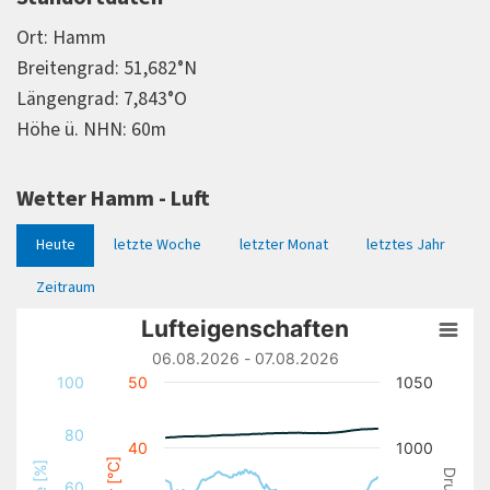
Ort: Hamm
Breitengrad: 51,682°N
Längengrad: 7,843°O
Höhe ü. NHN: 60m
Wetter Hamm - Luft
Heute
letzte Woche
letzter Monat
letztes Jahr
Zeitraum
Lufteigenschaften
Lufteigenschaften
Line chart with 3 lines.
06.08.2026 - 07.08.2026
06.08.2026 - 07.08.2026
100
50
1050
View as data table, Lufteigenschaften
The chart has 1 X axis displaying Time. Data ranges from 
80
40
1000
The chart has 3 Y axes displaying Temperatur [°C], rel. Fe
60