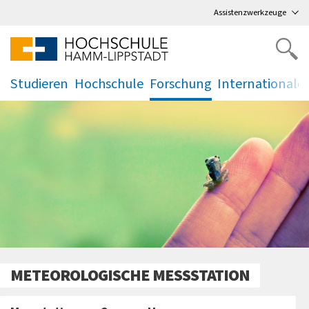
Direkt
zum Hauptmenü
,
zum Inhalt
,
Assistenzwerkzeuge
Studieren
Hochschule
Forschung
Internationale
.
.
.
.
METEOROLOGISCHE MESSSTATION