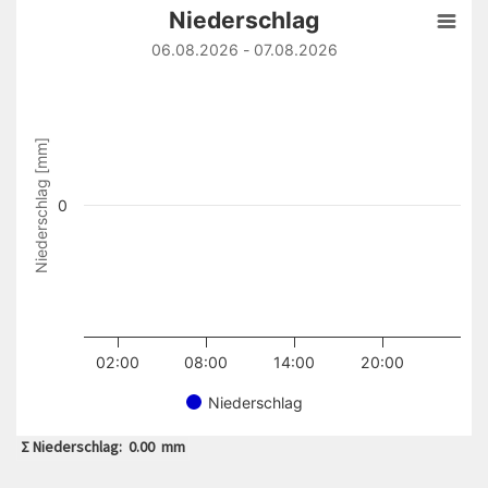
Niederschlag
Niederschlag
Bar chart with 151 bars.
06.08.2026 - 07.08.2026
06.08.2026 - 07.08.2026
View as data table, Niederschlag
The chart has 1 X axis displaying Time. Data ranges from 
Niederschlag [mm]
The chart has 1 Y axis displaying Niederschlag [mm]. Data 
0
02:00
08:00
14:00
20:00
Niederschlag
End of interactive chart.
Σ Niederschlag:
0.00
mm