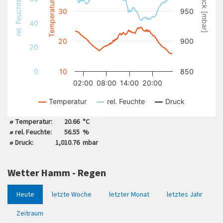
Temperatur [°C]
rel. Feuchte [%]
Druck [mbar]
30
950
40
20
900
20
0
10
850
02:00
08:00
14:00
20:00
Temperatur
rel. Feuchte
Druck
End of interactive chart.
⌀ Temperatur:
20.66
°C
⌀ rel. Feuchte:
56.55
%
⌀ Druck:
1,010.76
mbar
Wetter Hamm - Regen
Heute
letzte Woche
letzter Monat
letztes Jahr
Zeitraum