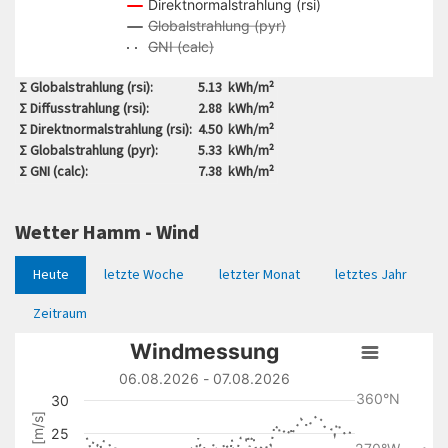
Direktnormalstrahlung (rsi)
Globalstrahlung (pyr)
GNI (calc)
End of interactive chart.
Σ Globalstrahlung (rsi):
5.13
kWh/m²
Σ Diffusstrahlung (rsi):
2.88
kWh/m²
Σ Direktnormalstrahlung (rsi):
4.50
kWh/m²
Σ Globalstrahlung (pyr):
5.33
kWh/m²
Σ GNI (calc):
7.38
kWh/m²
Wetter Hamm - Wind
Heute
letzte Woche
letzter Monat
letztes Jahr
Zeitraum
Windmessung
Windmessung
Line chart with 3 lines.
06.08.2026 - 07.08.2026
06.08.2026 - 07.08.2026
360°N
30
View as data table, Windmessung
25