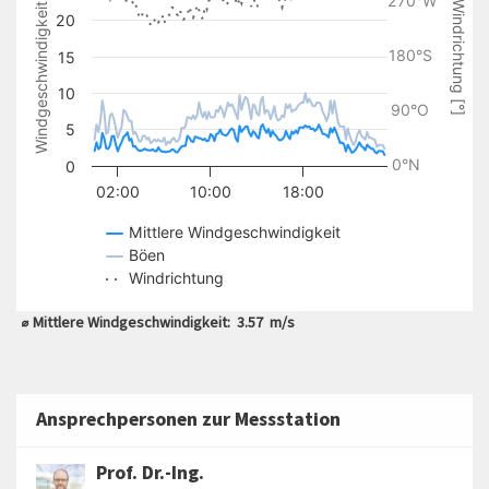
Windgeschwindigkeit [m/s]
The chart has 1 X axis displaying Time. Data ranges from 
270°W
Windrichtung [°]
20
The chart has 2 Y axes displaying Windgeschwindigkeit [m/
180°S
15
10
90°O
5
0°N
0
02:00
10:00
18:00
Mittlere Windgeschwindigkeit
Böen
Windrichtung
End of interactive chart.
⌀ Mittlere Windgeschwindigkeit:
3.57
m/s
Ansprechpersonen zur Messstation
Prof. Dr.-Ing.