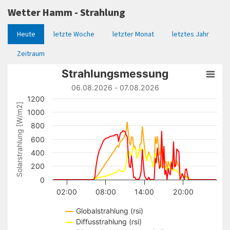
Wetter Hamm - Strahlung
Heute
letzte Woche
letzter Monat
letztes Jahr
Zeitraum
Strahlungsmessung
Strahlungsmessung
Line chart with 5 lines.
06.08.2026 - 07.08.2026
06.08.2026 - 07.08.2026
1200
]
2
View as data table, Strahlungsmessung
1000
Solarstrahlung [W/m
The chart has 1 X axis displaying Time. Data ranges from 
800
2
The chart has 1 Y axis displaying Solarstrahlung [W/m
]. D
600
400
200
0
02:00
08:00
14:00
20:00
Globalstrahlung (rsi)
Diffusstrahlung (rsi)