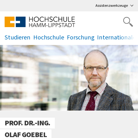
Direkt
zum Hauptmenü
,
zum Inhalt
,
Assistenzwerkzeuge
Studieren
Hochschule
Forschung
Internationale
.
.
.
.
PROF. DR.-ING.
OLAF GOEBEL