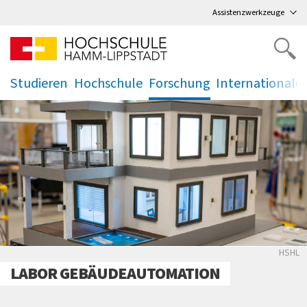
Direkt
zum Hauptmenü
,
zum Inhalt
,
Assistenzwerkzeuge
Studieren
Hochschule
Forschung
Internationale
.
.
.
.
HSH
HSHL
LABOR GEBÄUDEAUTOMATION