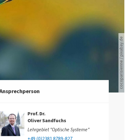
Wassertropfen schillert bunt auf einer CD
cocoparisienne / pixabay.de
Ansprechperson
Prof. Dr.
Oliver Sandfuchs
Lehrgebiet "Optische Systeme"
+49 (0)2381 8789-827