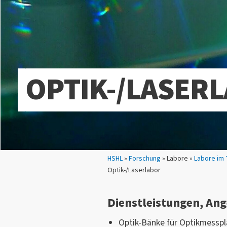
OPTIK-/LASER
Sie sind hier:
HSHL
»
Forschung
» Labore »
Labore im
Optik-/Laserlabor
Dienstleistungen, Ang
Optik-Bänke für Optikmesspl