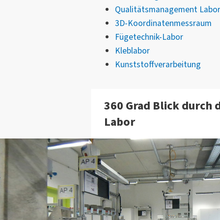
Qualitätsmanagement Labo
3D-Koordinatenmessraum
Fügetechnik-Labor
Kleblabor
Kunststoffverarbeitung
360 Grad Blick durch
Labor