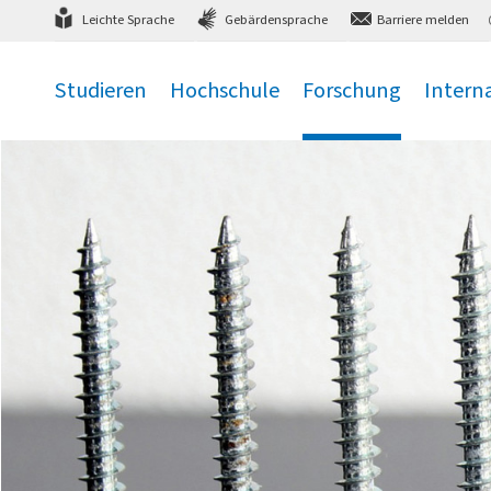
Direkt
zum Hauptmenü
,
zum Inhalt
,
Leichte Sprache
Gebärdensprache
Barriere melden
Studieren
Hochschule
Forschung
Intern
.
.
.
.