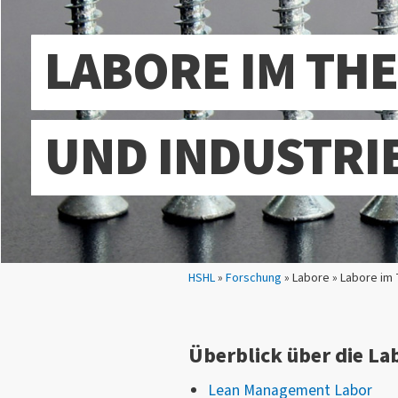
LABORE IM TH
UND INDUSTRIE
Sie sind hier:
HSHL
»
Forschung
» Labore » Labore im 
Überblick über die La
Lean Management Labor