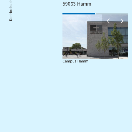
Die Hochschule |
59063 Hamm
ampus Hamm
Campus Lippstadt