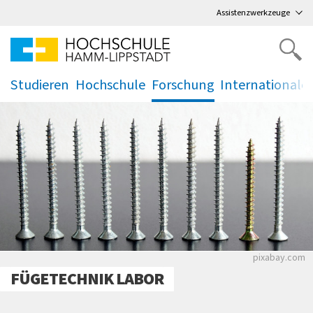
Direkt
zum Hauptmenü
,
zum Inhalt
,
Assistenzwerkzeuge
Studieren
Hochschule
Forschung
Internationale
.
.
.
.
pixabay.com
FÜGETECHNIK LABOR