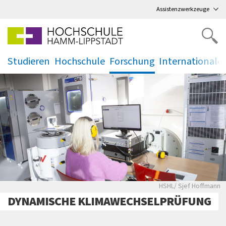
Direkt
zum Hauptmenü
,
zum Inhalt
,
Assistenzwerkzeuge
Studieren
Hochschule
Forschung
Internationale
.
.
.
.
HSHL/ Sjef Hoffmann
DYNAMISCHE KLIMAWECHSELPRÜFUNG