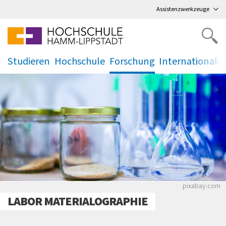
Direkt
zum Hauptmenü
,
zum Inhalt
,
Assistenzwerkzeuge
Studieren
Hochschule
Forschung
Internationale
.
.
.
.
pixabay.com
LABOR MATERIALOGRAPHIE