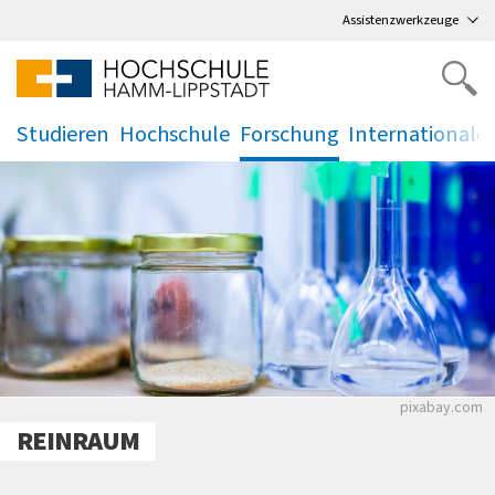
Direkt
zum Hauptmenü
,
zum Inhalt
,
Assistenzwerkzeuge
Studieren
Hochschule
Forschung
Internationale
.
.
.
.
pixabay.com
REINRAUM