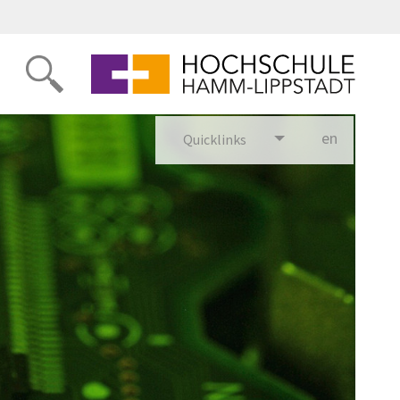
en
glish
Quicklinks