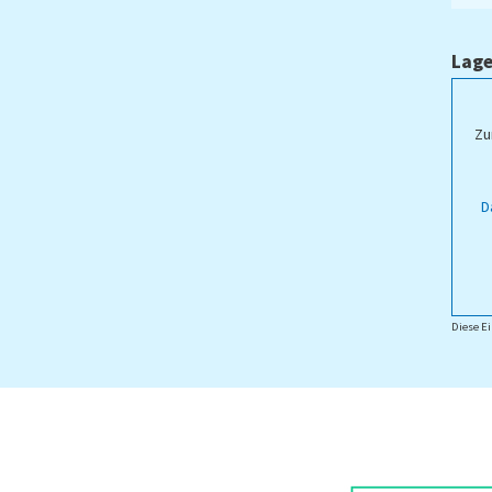
Lage
ampus Lippstadt
Zu
D
Diese Ei