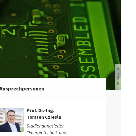
Grünes Technikboard
pixabay.de
Ansprechpersonen
Prof. Dr.-Ing.
Torsten Cziesla
Studiengangsleiter
"Energietechnik und