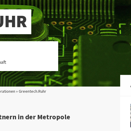
UHR
haft
rationen » Greentech.Ruhr
tnern in der Metropole