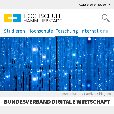
Direkt
zum Hauptmenü
,
zum Inhalt
,
Assistenzwerkzeuge
Studieren
Hochschule
Forschung
Internationale
.
.
.
.
Netzwerkkabel mit Lichtpun
unsplash.com / Fabrizio Chiagano
BUNDESVERBAND DIGITALE WIRTSCHAFT