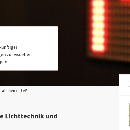
künftiger
en zur visuellen
ypen.
rationen » L-LAB
le Lichttechnik und