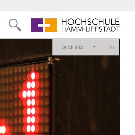
en
glish
Quicklinks