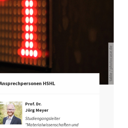
Roter Lichtpfeil und eine 1 auf schwarzem Grund
table / photocase.de
Ansprechpersonen HSHL
Prof. Dr.
Jörg Meyer
Studiengangsleiter
"Materialwissenschaften und