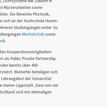
t, Lichtsysteme der Zukunft in
nd Masterarbeiten sowie
lten. Die Bereiche Photonik,
en sich an der Hochschule Hamm-
mehreren Studiengängen wider. So
tudiengängen
Mechatronik
sowie
nik
.
 den Kooperationsmitgliedern
 als Public Private Partnership
den bereits über 400
stützt. Weiterhin beteiligen sich
 Lehrangebot der Universität
e Hamm-Lippstadt. Zwei von vier
utschland sind mit ehemaligen