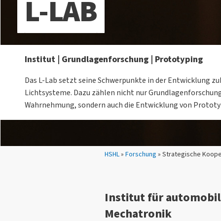
L-LAB
Institut | Grundlagenforschung | Prototyping
Das L-Lab setzt seine Schwerpunkte in der Entwicklung zu
Lichtsysteme. Dazu zählen nicht nur Grundlagenforschung
Wahrnehmung, sondern auch die Entwicklung von Protot
Sie sind hier:
HSHL
»
Forschung
» Strategische Koope
Institut für automobi
Mechatronik