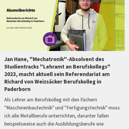
vent des
Marie Henning, HSHL Absolventin
ufskollegs"
arbeitet als technische Angestell
endariat am
Optiken und Reflektoren bei BJB
olleg in
KG in Arnsberg-Neheim
Der Aufgabenbereich ist sehr breit gef
Fächern
werde täglich vor neue und abwechslu
ngstechnik" muss
Herausforderungen gestellt. In meinem
runter fallen
helfen mir die im dualen Bachelorstu
berufe wie
Kompetenzen weiter, insbesondere di