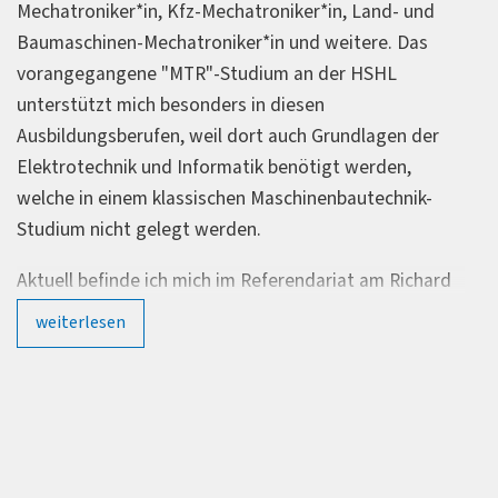
*in, Land- und
Bereich "Lighting Systems Engineering
weitere. Das
findet man mich im Labor bei der licht
 der HSHL
Vermessung von Optiken, aber auch an
n
Entwicklung bin ich beteiligt. Per Comp
Grundlagen der
die lichttechnischen Werte, aber auch
igt werden,
Beleuchtungsszenarien, mit der Softw
enbautechnik-
simulieren und auswerten. Aktiv bin ich
Bereich Allgemeinbeleuchtung, sonder
Bereich Hausgerätebeleuchtung.
ariat am Richard
born. Ich
 Bildungsgänge
nnen. Dazu
len
wie Techniker-
e der klassischen