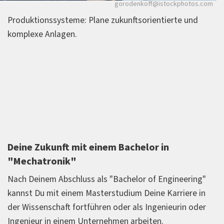
stockphotos.com
Hispanolistic/i
tierte und
Hightech in allen Bereichen: Entwickle intel
Systeme mit.
weiterlesen
Deine Zukunft mit einem Bachelor in
"Mechatronik"
Nach Deinem Abschluss als "Bachelor of Engineering"
kannst Du mit einem Masterstudium Deine Karriere in
der Wissenschaft fortführen oder als Ingenieurin oder
Ingenieur in einem Unternehmen arbeiten.