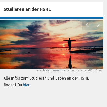
Studieren an der HSHL
P
unsplash.com/mohamed nohassi odxB5oIG_iA
Alle Infos zum Studieren und Leben an der HSHL
findest Du
hier
.