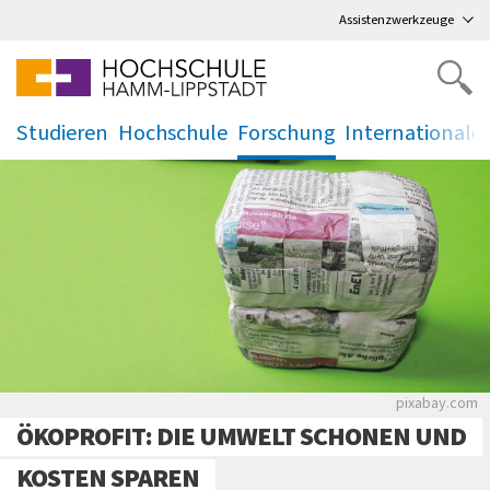
Direkt
zum Hauptmenü
,
zum Inhalt
,
Assistenzwerkzeuge
Studieren
Hochschule
Forschung
Internationale
.
.
.
.
Gepresstes
pixabay.com
ÖKOPROFIT: DIE UMWELT SCHONEN UND
KOSTEN SPAREN