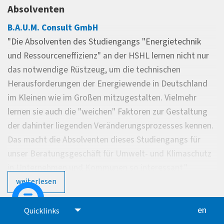
Absolventen
B.A.U.M. Consult GmbH
"Die Absolventen des Studiengangs "Energietechnik
und Ressourceneffizienz" an der HSHL lernen nicht nur
das notwendige Rüstzeug, um die technischen
Herausforderungen der Energiewende in Deutschland
im Kleinen wie im Großen mitzugestalten. Vielmehr
lernen sie auch die "weichen" Faktoren zur Gestaltung
der dahinter liegenden Veränderungsprozesses kennen.
Das macht die Absolventen dieses Studiengangs für
unser Beratungsgeschäft für Umwelt- und Klimaschutz
in Unternehmen und Kommunen so interessant."
weiterlesen
Elemental Group
"Regelmäßig nehmen wir in unserem Unternehmen
en
glis
Quicklinks
HSHL-Studierende als Praktikanten auf. Die Erfahrungen