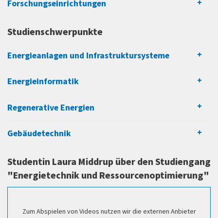
Entwicklung innovativer Produkte (z. B. zur
Forschungseinrichtungen
Erschließung neuer Geschäftsfelder/Märkte)
und vieles mehr
Studienschwerpunkte
Wo arbeiten unsere Alumni heute?
Energieanlagen und Infrastruktursysteme
E.ON/Westnetz
Energieinformatik
Amprion
Thyssengas
Regenerative Energien
Siemens
Accenture
Gebäudetechnik
Fichtner
Enercon
Studentin Laura Middrup über den Studiengang
Weiss Klimatechnik
"Energietechnik und Ressourcenoptimierung"
Dortmunder Energie- und Wasserversorgung
Stadtwerke Hamm
B.A.U.M. Consult
Zum Abspielen von Videos nutzen wir die externen Anbieter