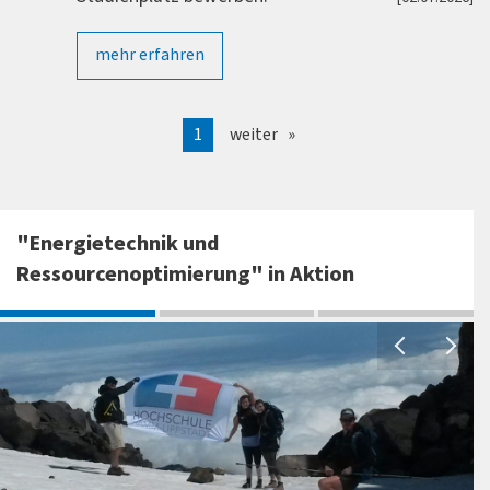
mehr erfahren
1
weiter
"Energietechnik und
Ressourcenoptimierung" in Aktion
M