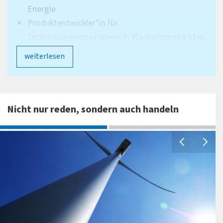
Energie
Produktentwickler*in für
Technologieinnovationen in Wachstumsmärkten
Wissenschaftliche Mitarbeiter*in der Forschung
weiterlesen
Energie-/Nachhaltigkeitsmanager*in
Consultant für Energie- und Umweltfragen aller
Branchen
Führungskraft in den verschiedenen
Nicht nur reden, sondern auch handeln
Managementebenen
und viele andere
In welchen Branchen kannst Du arbeiten?
Energieversorgungsunternehmen
(internationale genauso wie regionale)
Produzenten von Strom- und Wärme (aus z. B.
erneuerbaren Energien)