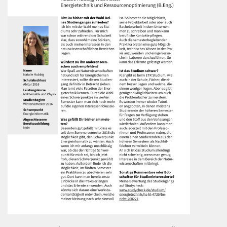
Energiesystemen profitiere ich regelmäßig von den im
Studium erworbenen Kenntnissen.
Ich kann den Studiengang jedem empfehlen, der sich
für Technik und nachhaltige Energieversorgung
interessiert. Gerade im Hinblick auf die Energiewende
werden qualifizierte Ingenieurinnen und Ingenieure
dringend benötigt. Der Studiengang vermittelt
praxisnahe und zukunftsorientierte Kompetenzen, die
hervorragende berufliche Perspektiven eröffnen und
einen wichtigen Beitrag zum Klimaschutz leisten.