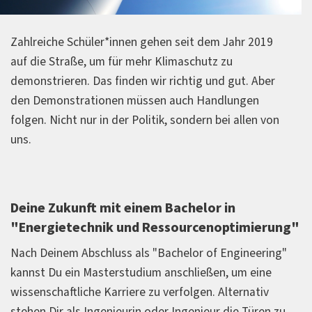
Hersteller von Systemkomponenten (Maschinen,
Apparate, IT-Systeme usw.)
Zahlreiche Schüler*innen gehen seit dem Jahr 2019
Ingenieurbüros
auf die Straße, um für mehr Klimaschutz zu
Beratungsunternehmen
demonstrieren. Das finden wir richtig und gut. Aber
Industrielle/gewerbliche
den Demonstrationen müssen auch Handlungen
Produktionsunternehmen aller Branchen
folgen. Nicht nur in der Politik, sondern bei allen von
Öffentlicher Sektor (kommunalwirtschaftliche
uns.
Betriebe und Verwaltungen)
Einrichtungen für Forschung und Entwicklung
(Hochschulen, außeruniversitäre Institutionen,
Deine Zukunft mit einem Bachelor in
Industrieunternehmen)
"Energietechnik und Ressourcenoptimierung"
Start-ups
und weitere
Nach Deinem Abschluss als "Bachelor of Engineering"
kannst Du ein Masterstudium anschließen, um eine
Welche Aufgaben erwarten Dich?
wissenschaftliche Karriere zu verfolgen. Alternativ
stehen Dir als Ingenieurin oder Ingenieur die Türen zu