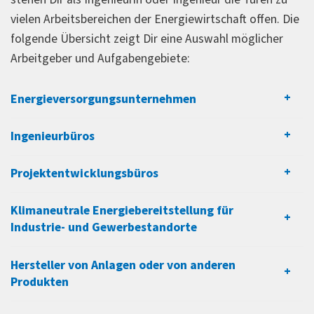
Planung, Bau, Betrieb bzw. Optimierung
vielen Arbeitsbereichen der Energiewirtschaft offen. Die
nachhaltiger Energiesysteme
folgende Übersicht zeigt Dir eine Auswahl möglicher
Verbesserung von Systemkomponenten für
Arbeitgeber und Aufgabengebiete:
Erzeugung, Transport, Verteilung oder
Speicherung von Strom, Wärme,
Energieversorgungsunternehmen
Gas/Wasserstoff usw.
Technisch-wirtschaftliches Management von
Ingenieurbüros
Energieprojekten
Steuerung/Überwachung intelligenter und
Projektentwicklungsbüros
resilienter Energiesysteme
Digitalisierung von
Klimaneutrale Energiebereitstellung für
Energieversorgungsprozessen (z. B. zur
Industrie- und Gewerbestandorte
Integration erneuerbarer Energien)
Beratung zur effizienten Energienutzung (z. B.
Hersteller von Anlagen oder von anderen
zur Kosteneinsparung energieintensiver
Produkten
Betriebe)