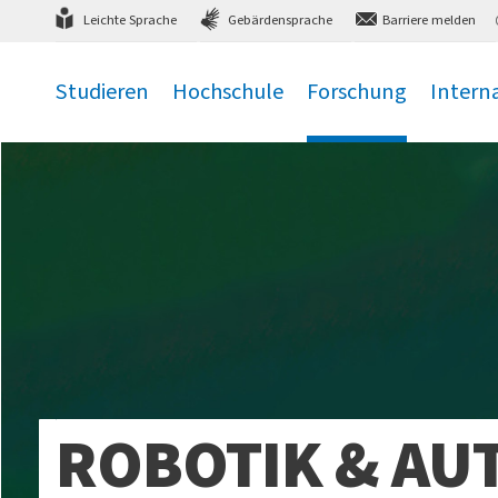
Direkt
zum Hauptmenü
,
zum Inhalt
,
Leichte Sprache
Gebärdensprache
Barriere melden
Studieren
Hochschule
Forschung
Intern
.
.
.
.
ROBOTIK & AU