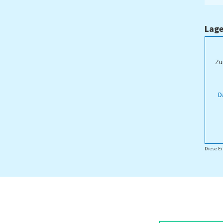
ntes und intelligentes
t-Gardening.
Lage
ampus Lippstadt
Zu
D
Diese Ei