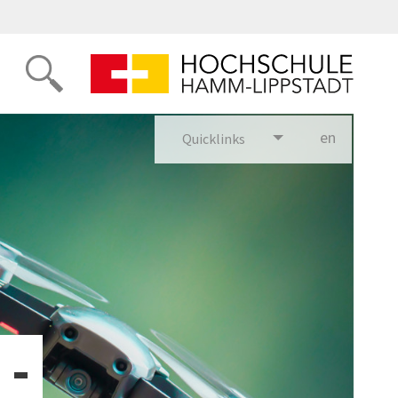
en
glish
Quicklinks
 -