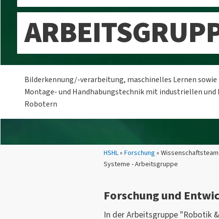
ARBEITSGRUP
Bilderkennung/-verarbeitung, maschinelles Lernen sowie 
Montage- und Handhabungstechnik mit industriellen und 
Robotern
Sie sind hier:
HSHL
»
Forschung
» Wissenschaftsteam
Systeme - Arbeitsgruppe
Forschung und Entwi
In der Arbeitsgruppe "Robotik