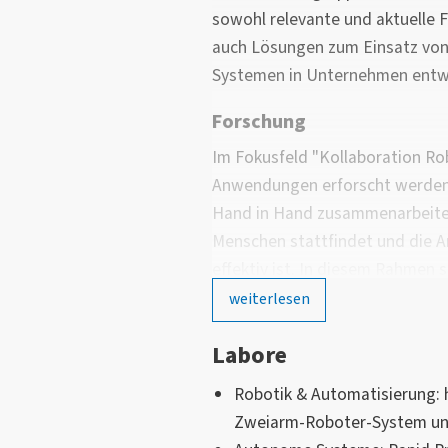
sowohl relevante und aktuelle F
auch Lösungen zum Einsatz vo
Systemen in Unternehmen entw
Forschung
Im Fokusfeld "Kollaboration Ro
Anwendungen erforscht werden
Hand in Hand zusammenarbeite
Menschen stattfindet und die 
effektiv ist. In diesem Rahmen s
intelligente Greifsysteme erfors
weiterlesen
Kameras und Kraftsensorik heu
Labore
Montage- und Handhabung lösen
flexiblen und empfindlichen G
Robotik & Automatisierung:
Zweiarm-Roboter-System und
Ein weiteres spannendes Forsch