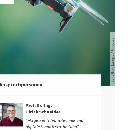
Eine fliegende Drohne.
Jonathan Lampel/ Unsplash
Ansprechpersonen
Prof. Dr.-Ing.
Ulrich Schneider
Lehrgebiet "Elektrotechnik und
digitale Signalverarbeitung"