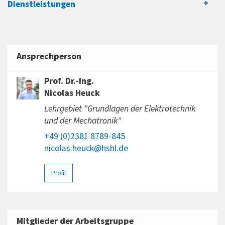
und Optimierung neuer Verbindungstechnologien für
Dienstleistungen
Leistungsmodule. Schwerpunkte liegen dabei auf der
Weiterentwicklung des Silber-Sinterns sowie auf
Lebensdaueranalysen neuer Technologien der Aufbau-
Ansprechperson
und Verbindungstechnik (AVT) für Leistungsmodule.
Prof. Dr.-Ing.
Nicolas Heuck
Lehrgebiet "Grundlagen der Elektrotechnik
und der Mechatronik"
+49 (0)2381 8789-845
nicolas.heuck@hshl.de
Profil
Mitglieder der Arbeitsgruppe