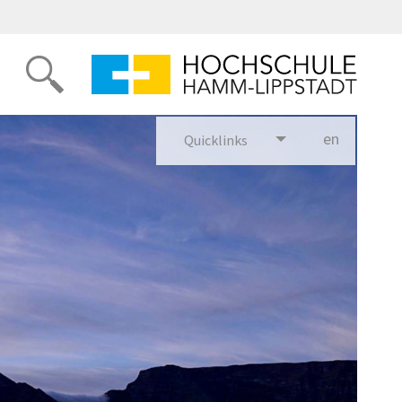
en
glish
Quicklinks