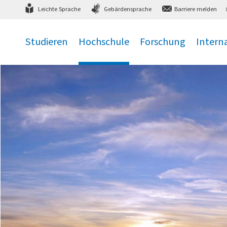
Direkt
zum Hauptmenü
,
zum Inhalt
,
Leichte Sprache
Gebärdensprache
Barriere melden
Studieren
Hochschule
Forschung
Intern
.
.
.
.