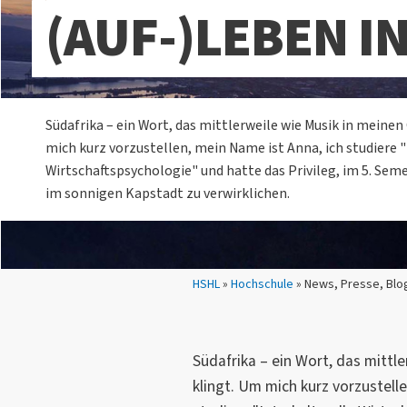
(AUF-)LEBEN I
Südafrika – ein Wort, das mittlerweile wie Musik in meine
mich kurz vorzustellen, mein Name ist Anna, ich studiere "
Wirtschaftspsychologie" und hatte das Privileg, im 5. Se
im sonnigen Kapstadt zu verwirklichen.
Sie sind hier:
HSHL
»
Hochschule
» News, Presse, Blog
Südafrika – ein Wort, das mittl
klingt. Um mich kurz vorzustell