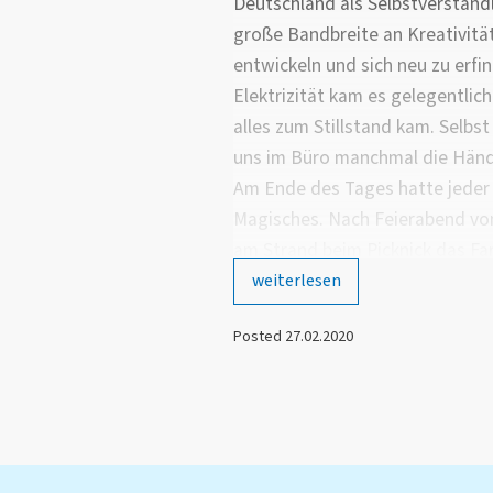
Deutschland als Selbstverstän
große Bandbreite an Kreativitä
entwickeln und sich neu zu erfi
Elektrizität kam es gelegentlic
alles zum Stillstand kam. Selbs
uns im Büro manchmal die Hän
Am Ende des Tages hatte jede
Magisches. Nach Feierabend v
am Strand beim Picknick das F
genießen gehörte zu den absolu
weiterlesen
Posted 27.02.2020
Die Vielfalt der Aktivitäten in 
im Freiluftkino im botanischen 
idyllischen Farmen, ein Braii (Gr
was alle südafrikanischen Ethnie
Wanderungen auf den Lions Head