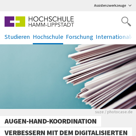
Direkt
zum Hauptmenü
,
zum Inhalt
,
Assistenzwerkzeuge
Studieren
Hochschule
Forschung
Internationale
.
.
.
.
Viele Zeitungen.
suze / photocase.de
AUGEN-HAND-KOORDINATION
VERBESSERN MIT DEM DIGITALISIERTEN