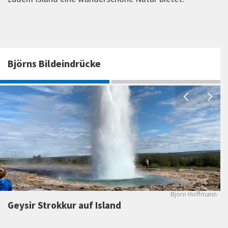
Björns Bildeindrücke
Ge
Björn Hoffmann
Geysir Strokkur auf Island