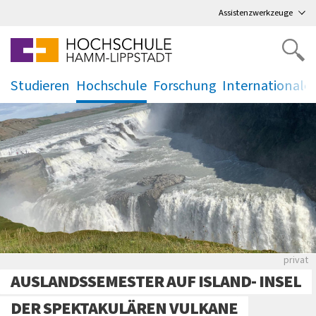
Direkt
zum Hauptmenü
,
zum Inhalt
,
Assistenzwerkzeuge
Studieren
Hochschule
Forschung
Internationale
.
.
.
.
Wasser
privat
AUSLANDSSEMESTER AUF ISLAND- INSEL
DER SPEKTAKULÄREN VULKANE