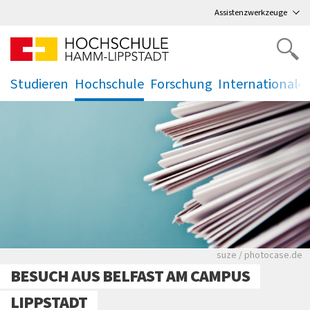
Direkt
zum Hauptmenü
,
zum Inhalt
,
Assistenzwerkzeuge
Studieren
Hochschule
Forschung
Internationale
.
.
.
.
Viele Zeitungen.
suze / photocase.de
BESUCH AUS BELFAST AM CAMPUS
LIPPSTADT