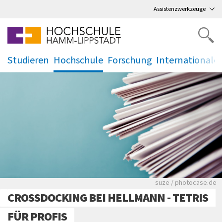
Direkt
zum Hauptmenü
,
zum Inhalt
,
Assistenzwerkzeuge
Studieren
Hochschule
Forschung
Internationale
.
.
.
.
Viele Zeitungen.
suze / photocase.de
CROSSDOCKING BEI HELLMANN - TETRIS
FÜR PROFIS