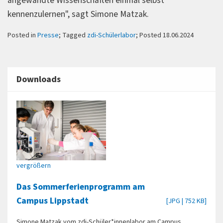
angewandte Wissenschaften einmal selbst
kennenzulernen", sagt Simone Matzak.
Posted in
Presse
; Tagged
zdi-Schülerlabor
; Posted 18.06.2024
Downloads
vergrößern
Das Sommerferienprogramm am
Campus Lippstadt
[JPG | 752 KB]
Simone Matzak vom zdi-Schüler*innenlabor am Campus