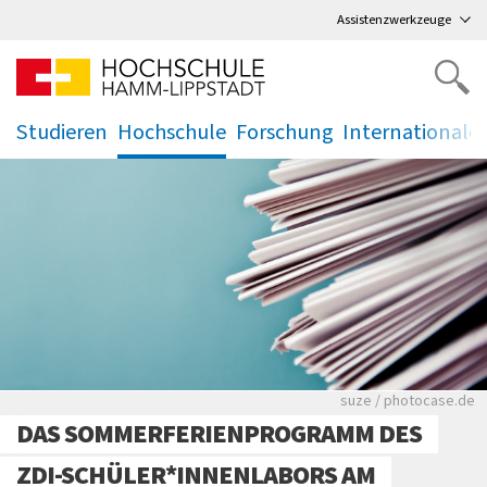
Direkt
zum Hauptmenü
,
zum Inhalt
,
Assistenzwerkzeuge
Studieren
Hochschule
Forschung
Internationale
.
.
.
.
Viele Zeitungen.
suze / photocase.de
DAS SOMMERFERIENPROGRAMM DES
ZDI-SCHÜLER*INNENLABORS AM