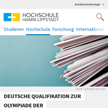
Direkt
zum Hauptmenü
,
zum Inhalt
,
Assistenzwerkzeuge
Studieren
Hochschule
Forschung
Internationale
.
.
.
.
Viele Zeitungen.
suze / photocase.de
DEUTSCHE QUALIFIKATION ZUR
OLYMPIADE DER