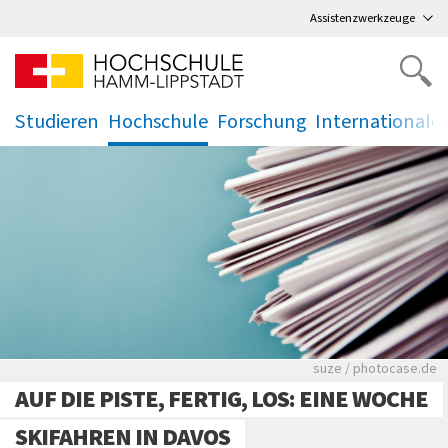
Direkt
zum Hauptmenü
,
zum Inhalt
,
Assistenzwerkzeuge
Studieren
Hochschule
Forschung
Internationale
.
.
.
.
Viele Zeitungen.
suze / photocase.de
AUF DIE PISTE, FERTIG, LOS: EINE WOCHE
SKIFAHREN IN DAVOS