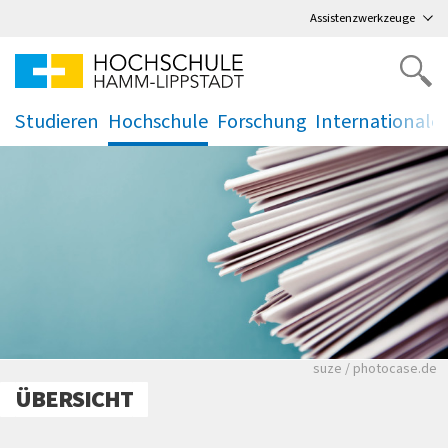
Direkt
zum Hauptmenü
,
zum Inhalt
,
Assistenzwerkzeuge
Studieren
Hochschule
Forschung
Internationale
.
.
.
.
Viele Zeitungen.
suze / photocase.de
ÜBERSICHT