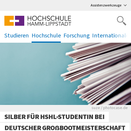
Direkt
zum Hauptmenü
,
zum Inhalt
,
Assistenzwerkzeuge
Studieren
Hochschule
Forschung
Internationale
.
.
.
.
Viele Zeitungen.
suze / photocase.de
SILBER FÜR HSHL-STUDENTIN BEI
DEUTSCHER GROẞBOOTMEISTERSCHAFT