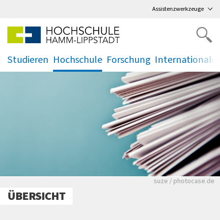
Direkt
zum Hauptmenü
,
zum Inhalt
,
Assistenzwerkzeuge
Studieren
Hochschule
Forschung
Internationale
.
.
.
.
Viele Zeitungen.
suze / photocase.de
ÜBERSICHT