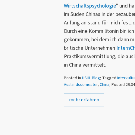
Wirtschaftspsychologie
" und h
im Süden Chinas in der bezaube
Anfang an stand für mich fest, d
Durch eine Kommilitonin bin ic
gekommen, bei dem ich dann me
britische Unternehmen
InternC
Praktikumsvermittlung, die aus
in China vermittelt.
Posted in
HSHL-Blog
; Tagged
Interkult
Auslandssemester
,
China
; Posted 29.0
mehr erfahren