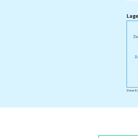
Lage
ampus Lippstadt
Zu
D
Diese Ei