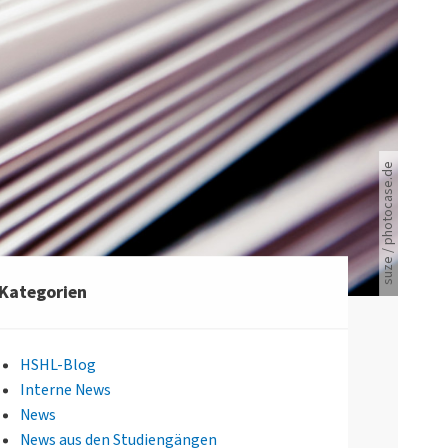
suze / photocase.de
Viele Zeitungen.
Kategorien
HSHL-Blog
Interne News
News
News aus den Studiengängen