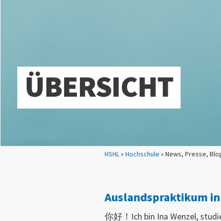
ÜBERSICHT
Sie sind hier:
HSHL
»
Hochschule
» News, Presse, Blo
Auslandspraktikum in
你好！Ich bin Ina Wenzel, studie