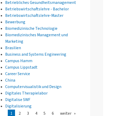
Betriebliches Gesundheitsmanagement
Betriebswirtschaftslehre - Bachelor
Betriebswirtschaftslehre-Master
Bewerbung
Biomedizinische Technologie
Biomedizinisches Management und
Marketing
Brasilien
Business and Systems Engineering
Campus Hamm
Campus Lippstadt
Career Service
China
Computervisualistik und Design
Digitales Therapielabor
Digitalise SWF
Digitalisierung
1
2
3
4
5
6
weiter