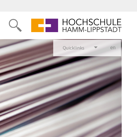
en
glish
Quicklinks