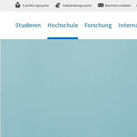
Direkt
zum Hauptmenü
,
zum Inhalt
,
Leichte Sprache
Gebärdensprache
Barriere melden
Studieren
Hochschule
Forschung
Intern
.
.
.
.